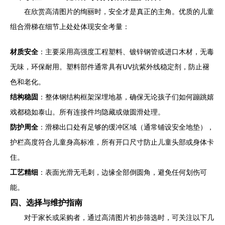
在欣赏高清图片的绚丽时，安全才是真正的主角。优质的儿童
组合滑梯在细节上处处体现安全考量：
材质安全
：主要采用高强度工程塑料、镀锌钢管或进口木材，无毒
无味，环保耐用。塑料部件通常具有UV抗紫外线稳定剂，防止褪
色和老化。
结构稳固
：整体钢结构框架深埋地基，确保无论孩子们如何蹦跳嬉
戏都稳如泰山。所有连接件均隐藏或做圆滑处理。
防护周全
：滑梯出口处有足够的缓冲区域（通常铺设安全地垫），
护栏高度符合儿童身高标准，所有开口尺寸防止儿童头部或身体卡
住。
工艺精细
：表面光滑无毛刺，边缘全部倒圆角，避免任何划伤可
能。
四、选择与维护指南
对于家长或采购者，通过高清图片初步筛选时，可关注以下几