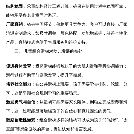
结构稳固
：承重结构经过工程计算，确保在使用过程中稳固可靠，
能够承受多名儿童同时游玩。
厂家直销
：省去中间环节，价格更具竞争力。客户可以直接与厂家
沟通定制需求，如尺寸调整、颜色搭配、功能增减等，获得个性化
产品。直销模式也便于售后服务和维护支持。
三、 儿童组合滑梯对幼儿发展的益处
促进身体发育
：攀爬滑梯能锻炼孩子的大肌肉群和手脚协调能力；
滑行过程有助于前庭觉发育，提升平衡感。
培养社交能力
：在公共滑梯上玩耍，孩子需要学会排队、轮流、分
享，这是早期社会规则学习的重要场景。
激发勇气与自信
：从最初可能需要家长陪伴，到独立完成攀爬和滑
下，这一过程能显著增强孩子的自信心和克服困难的勇气。
鼓励创造性游戏
：组合滑梯多样的结构可以成为孩子们“城堡”、“太
空船”等想象游戏的舞台，促进认知和语言发展。